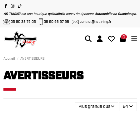
AS TUNING
est une boutique
spécialisée
dans l'équipement
Automobile en Guadeloupe
.
05 90 38 79 05
06 90 96 97 98
contact@astuning.fr
0
Accueil
AVERTISSEURS
AVERTISSEURS
Plus grande quantité en premi
24