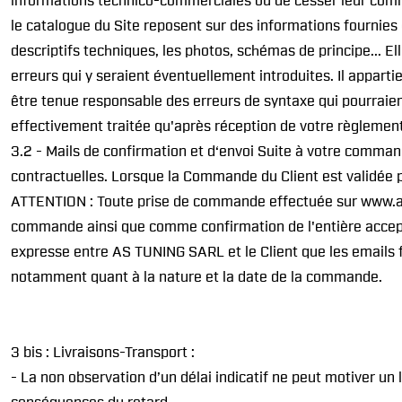
informations technico-commerciales ou de cesser leur commer
le catalogue du Site reposent sur des informations fournies g
descriptifs techniques, les photos, schémas de principe...
erreurs qui y seraient éventuellement introduites. Il appart
être tenue responsable des erreurs de syntaxe qui pourraie
effectivement traitée qu'après réception de votre règlemen
3.2 - Mails de confirmation et d‘envoi Suite à votre comma
contractuelles. Lorsque la Commande du Client est validée p
ATTENTION : Toute prise de commande effectuée sur www.astu
commande ainsi que comme confirmation de l'entière accepta
expresse entre AS TUNING SARL et le Client que les emails 
notamment quant à la nature et la date de la commande.
3 bis : Livraisons-Transport :
- La non observation d’un délai indicatif ne peut motiver u