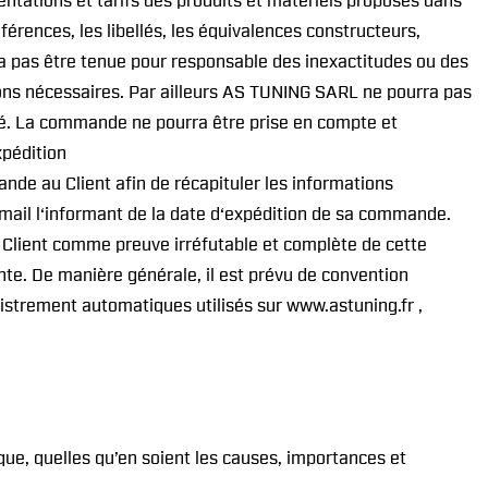
ntations et tarifs des produits et matériels proposés dans
férences, les libellés, les équivalences constructeurs,
a pas être tenue pour responsable des inexactitudes ou des
tions nécessaires. Par ailleurs AS TUNING SARL ne pourra pas
nté. La commande ne pourra être prise en compte et
xpédition
de au Client afin de récapituler les informations
email l‘informant de la date d‘expédition de sa commande.
 Client comme preuve irréfutable et complète de cette
te. De manière générale, il est prévu de convention
istrement automatiques utilisés sur www.astuning.fr ,
que, quelles qu’en soient les causes, importances et