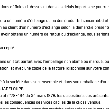
itions définies ci-dessus et dans les délais impartis ne pourr
ibuera un numéro d'échange du ou des produit(s) concerné(s) e
ution au client d'un numéro d'échange selon la démarche prése
voir obtenu un numéro de retour ou d'échange, nous serions
 accepté.
dans un état parfait avec l'emballage non abimé ou marqué, ou 
ion, et avec une copie de la facture (disponible sur votre co
é à la société dans son ensemble et dans son emballage d'ori
 GUADELOUPE.
écret nº78-464 du 24 mars 1978, les dispositions des présente
utes les conséquences des vices cachés de la chose vendue.