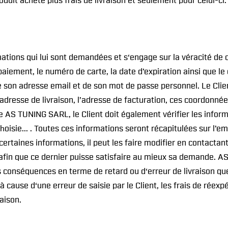
uit acheté plus frais de livraison et seulement pour celui-ci.
mations qui lui sont demandées et s‘engage sur la véracité de 
paiement, le numéro de carte, la date d’expiration ainsi que le
on adresse email et de son mot de passe personnel. Le Client
adresse de livraison, l’adresse de facturation, ces coordonn
 AS TUNING SARL, le Client doit également vérifier les inform
hoisie... . Toutes ces informations seront récapitulées sur l’
rtaines informations, il peut les faire modifier en contactant
 afin que ce dernier puisse satisfaire au mieux sa demande. 
es conséquences en terme de retard ou d‘erreur de livraison qu
 à cause d‘une erreur de saisie par le Client, les frais de réexp
aison.