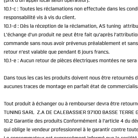
(prix d'un appel local selon opérateur).
10.1-c : Toutes les réclamations non effectuée dans les cond
responsabilité vis à vis du client.
10.1-d : Dès la réception de la réclamation, AS tuning attr
L'échange d'un produit ne peut être fait qu'après l'attrib
commande sans nous avoir prévenus préalablement et sans a
retour n'est valable que pendant 6 jours francs.
10.1-e : Aucun retour de pièces électriques montées ne sera
Dans tous les cas les produits doivent nous être retournés 
aucunes traces de montage en parfait état de commercialisat
Tout produit à échanger ou à rembourser devra être retourn
TUNING SARL Z.A DE CALEBASSIER 97100 BASSE TERRE
10.2 Garantie des produits Conformément à l'article 4 du d
qui oblige le vendeur professionnel à le garantir contre to