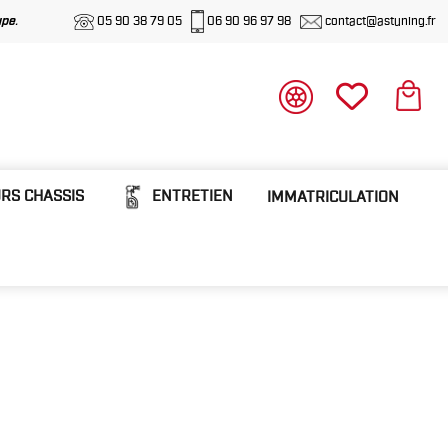
upe
.
05 90 38 79 05
06 90 96 97 98
contact@astuning.fr
RS CHASSIS
ENTRETIEN
IMMATRICULATION