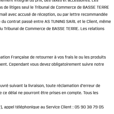
iement intégral du prix, des taxes et accessoires. Les
cas de litiges seul le Tribunal de Commerce de BASSE TERRE
 email avec accusé de réception, ou par lettre recommandée
pture du contrat passé entre AS TUNING SARL et le Client, même
e du Tribunal de Commerce de BASSE TERRE. Les relations
ion Française de retourner à vos frais le ou les produits
ment. Cependant vous devez obligatoirement suivre notre
uvré suivant la livraison, toute réclamation d'erreur de
 ce délai ne pourront être prises en compte. Tous les
r), appel téléphonique au Service Client : 05 90 38 79 05