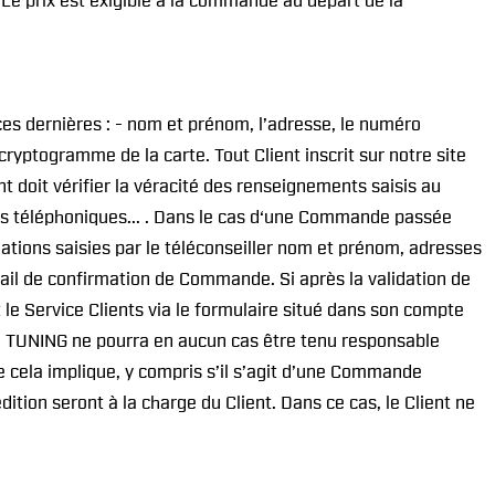
 Le prix est exigible à la commande au départ de la
ces dernières : - nom et prénom, l’adresse, le numéro
 cryptogramme de la carte. Tout Client inscrit sur notre site
 doit vérifier la véracité des renseignements saisis au
ées téléphoniques... . Dans le cas d‘une Commande passée
ations saisies par le téléconseiller nom et prénom, adresses
email de confirmation de Commande. Si après la validation de
 le Service Clients via le formulaire situé dans son compte
AS TUNING ne pourra en aucun cas être tenu responsable
e cela implique, y compris s’il s’agit d’une Commande
édition seront à la charge du Client. Dans ce cas, le Client ne