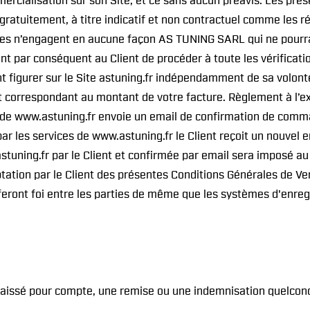
cialisation sur son Site, et ce sans aucun préavis. Les prése
ratuitement, à titre indicatif et non contractuel comme les ré
 Elles n’engagent en aucune façon AS TUNING SARL qui ne pourr
ient par conséquent au Client de procéder à toute les vérifica
nt figurer sur le Site astuning.fr indépendamment de sa volo
t correspondant au montant de votre facture. Règlement à l’e
nde www.astuning.fr envoie un email de confirmation de comman
ar les services de www.astuning.fr le Client reçoit un nouvel 
ning.fr par le Client et confirmée par email sera imposé au
tion par le Client des présentes Conditions Générales de Ven
feront foi entre les parties de même que les systèmes d'enreg
n laissé pour compte, une remise ou une indemnisation quelcon