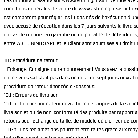
Les produits présents sur www.astuning.fr sont vendus avec u
conditions générales de vente de www.astuning.fr seront ex
est compétent pour régler les litiges nés de l'exécution d’
avec accusé de réception dans les 7 jours suivants la livrais
en cas de recours en garantie ou de pluralité de défendeur
entre AS TUNING SARL et le Client sont soumises au droit F
10 : Procédure de retour
- Echange, Consigne ou remboursement Vous avez la possibili
qui ne vous satisfait pas dans un délai de sept jours ouvr
procédure de retour énoncée ci-dessous:
10.1 : Erreurs de livraison
10.1-a : Le consommateur devra formuler auprès de la société 
livraison et ou de non-conformité des produits par rapport 
retours pour échange de taille, de modèle où d'erreur de co
10.1-b : Les réclamations pourront être faites grâce aux moy