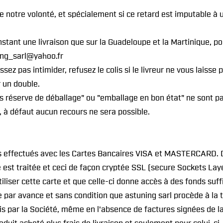
de notre volonté, et spécialement si ce retard est imputable à 
instant une livraison que sur la Guadeloupe et la Martinique,
ning_sarl@yahoo.fr
ssez pas intimider, refusez le colis si le livreur ne vous laisse 
r un double.
réserve de déballage" ou "emballage en bon état" ne sont pas 
 à défaut aucun recours ne sera possible.
s effectués avec les Cartes Bancaires VISA et MASTERCARD. 
st traitée et ceci de façon cryptée SSL (secure Sockets Layers
utiliser cette carte et que celle-ci donne accès à des fonds su
ar avance et sans condition que astuning sarl procède à la t
par la Société, même en l'absence de factures signées de la m