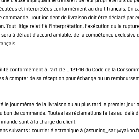
ne clause impliquant le transfert de leur propriété lors du pa
écutées et interprétées conformément au droit français. En 
une commande. Tout incident de livraison doit être déclaré par
on. Tout litige relatif à l’interprétation, l'exécution ou la ru
s, sera à défaut d’accord amiable, de la compétence exclusiv
rançais.
té conformément à l'article L 121-16 du Code de la Consommat
ables à compter de sa réception pour échange ou un rembourse
le jour même de la livraison ou au plus tard le premier jour o
au bon de commande. Toutes les réclamations faites au-delà de
mmande sont à la charge du client.
ens suivants : courrier électronique à (astuning_sarl@yahoo.f