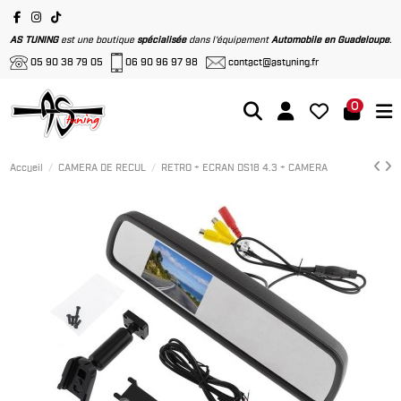
AS TUNING
est une boutique
spécialisée
dans l'équipement
Automobile en Guadeloupe
.
05 90 38 79 05
06 90 96 97 98
contact@astuning.fr
0
Accueil
CAMERA DE RECUL
RETRO + ECRAN DS18 4.3 + CAMERA