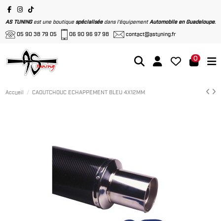
AS TUNING
est une boutique
spécialisée
dans l'équipement
Automobile en Guadeloupe
.
05 90 38 79 05
06 90 96 97 98
contact@astuning.fr
0
Accueil
CAOUTCHOUC ECHAPPEMENT BLEU 4X12MM