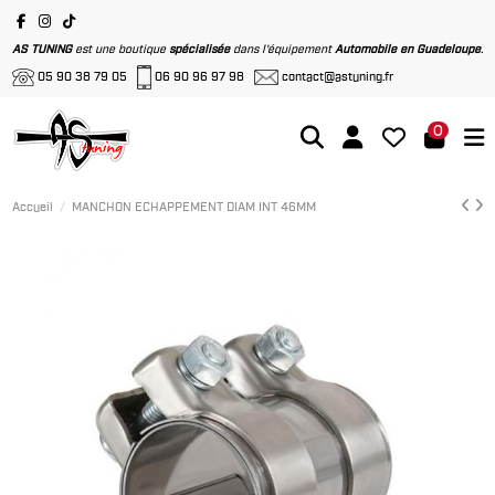
AS TUNING
est une boutique
spécialisée
dans l'équipement
Automobile en Guadeloupe
.
05 90 38 79 05
06 90 96 97 98
contact@astuning.fr
0
Accueil
MANCHON ECHAPPEMENT DIAM INT 46MM